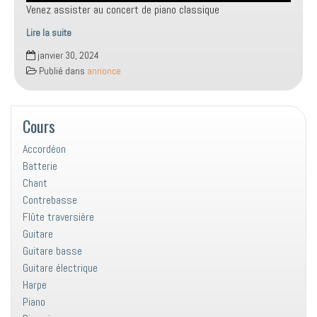
Venez assister au concert de piano classique
Lire la suite
Concert
janvier 30, 2024
de
Publié dans
annonce
piano
classique
Cours
Accordéon
Batterie
Chant
Contrebasse
Flûte traversière
Guitare
Guitare basse
Guitare électrique
Harpe
Piano