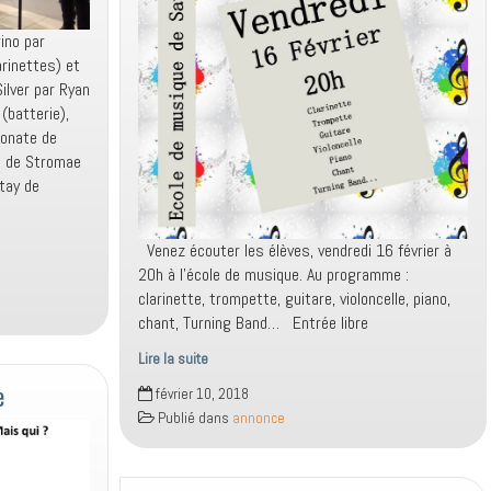
ino par
arinettes) et
ilver par Ryan
(batterie),
Sonate de
n de Stromae
tay de
Venez écouter les élèves, vendredi 16 février à
20h à l’école de musique. Au programme :
clarinette, trompette, guitare, violoncelle, piano,
chant, Turning Band… Entrée libre
Lire la suite
Heure
e
février 10, 2018
musicale
Publié dans
annonce
du
16
février