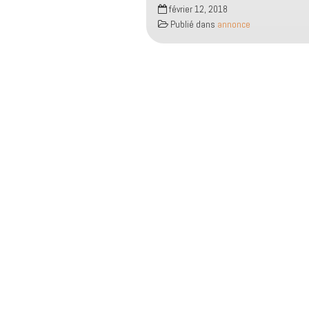
Concert
février 12, 2018
de
Publié dans
annonce
Fabrice
Sauvage