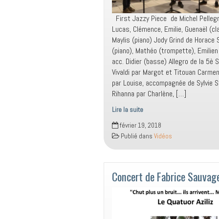
First Jazzy Piece de Michel Pellegr
Lucas, Clémence, Emilie, Guenaël (cl
Maylis (piano) Jody Grind de Horace S
(piano), Mathéo (trompette), Emilien 
acc. Didier (basse) Allegro de la 5è 
Vivaldi par Margot et Titouan Carme
par Louise, accompagnée de Sylvie S
Rihanna par Charlène, […]
Lire la suite
Heure
février 19, 2018
musicale
Publié dans
Vidéos
du
16
février
Concert de Fabrice Sauvag