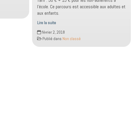
Tarif : 50 € + 15 € pour les non-adhérents à
l’école. Ce parcours est accessible aux adultes et
aux enfants.
Lire la suite
Parcours
février 2, 2018
découverte
Publié dans
Non classé
3
instruments